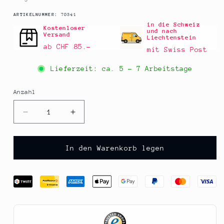
SKU:
ARTIKELNUMMER:
70341
in die Schweiz
Kostenloser
und nach
Versand
Liechtenstein
ab CHF 85.–
mit Swiss Post
Lieferzeit: ca.
5 - 7 Arbeitstage
Anzahl
Anzahl
Verringere
Erhöhe
die
die
Menge
Menge
für
für
In den Warenkorb legen
Ziegenweichkäserolle,
Ziegenweichkäserolle,
Caprichevre,
Caprichevre,
200
200
g
g