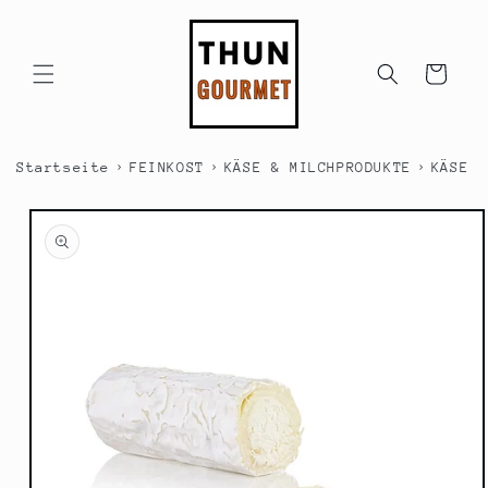
Direkt
zum
Inhalt
Warenkorb
›
›
›
Startseite
FEINKOST
KÄSE & MILCHPRODUKTE
KÄSE &
duktinformationen
ingen