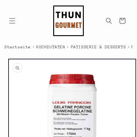
Direkt
zum
Inhalt
Warenkorb
›
›
›
Startseite
KOCHZUTATEN
PATISSERIE & DESSERTS
PA
duktinformationen
ingen