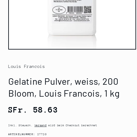
Medien
1
in
Modal
Louis Francois
öffnen
Gelatine Pulver, weiss, 200
Bloom, Louis Francois, 1 kg
Normaler
SFr. 58.63
Preis
Inkl. Steuern.
Versand
wird beim Checkout berechnet
SKU:
ARTIKELNUMMER:
27720