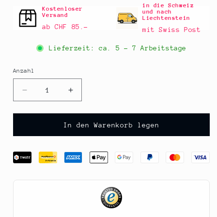
in die Schweiz
Kostenloser
und nach
Versand
Liechtenstein
ab CHF 85.–
mit Swiss Post
Lieferzeit: ca.
5 - 7 Arbeitstage
Anzahl
Anzahl
Verringere
Erhöhe
die
die
Menge
Menge
für
für
In den Warenkorb legen
Gelatine
Gelatine
Pulver,
Pulver,
weiss,
weiss,
200
200
Bloom,
Bloom,
Louis
Louis
Francois,
Francois,
1
1
kg
kg