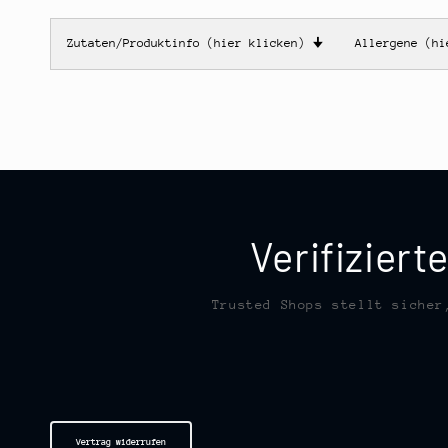
Zutaten/Produktinfo (hier klicken)
🠋
Allergene (h
Verifizier
Trusted Shops stellt sicher
Vertrag widerrufen