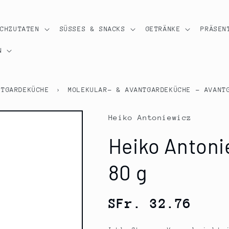
OCHZUTATEN
SÜSSES & SNACKS
GETRÄNKE
PRÄSEN
N
NTGARDEKÜCHE
›
MOLEKULAR- & AVANTGARDEKÜCHE - AVANT
Heiko Antoniewicz
Heiko Antoni
80 g
Normaler
SFr. 32.76
Preis