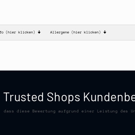
nfo (hier klicken)
🠋
Allergene (hier klicken)
🠋
te Trusted Shops Kunden
, dass diese Bewertung aufgrund einer Leistung des U