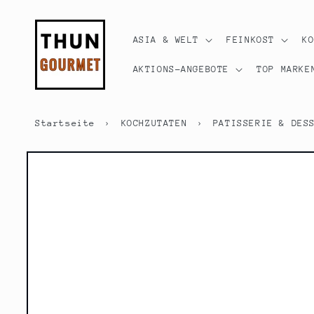
Direkt
zum
Inhalt
ASIA & WELT
FEINKOST
K
AKTIONS-ANGEBOTE
TOP MARKE
Startseite
›
KOCHZUTATEN
›
PATISSERIE & DES
Zu
Produktinformationen
springen