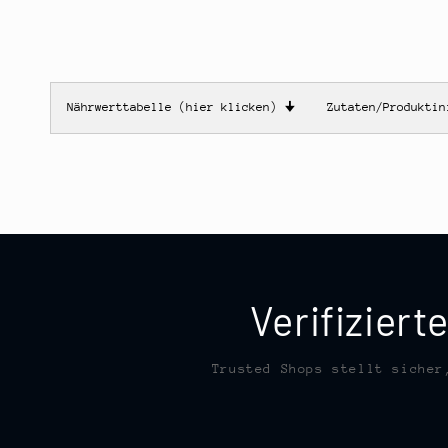
Nährwerttabelle (hier klicken)
🠋
Zutaten/Produkti
Verifizier
Trusted Shops stellt sicher