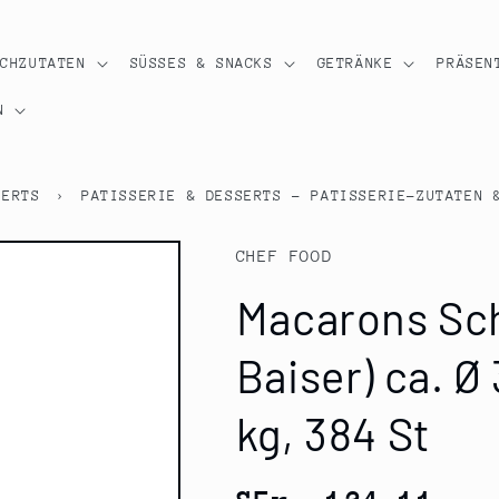
OCHZUTATEN
SÜSSES & SNACKS
GETRÄNKE
PRÄSEN
N
SERTS
›
PATISSERIE & DESSERTS - PATISSERIE-ZUTATEN 
CHEF FOOD
Macarons Sch
Baiser) ca. Ø
kg, 384 St
Normaler