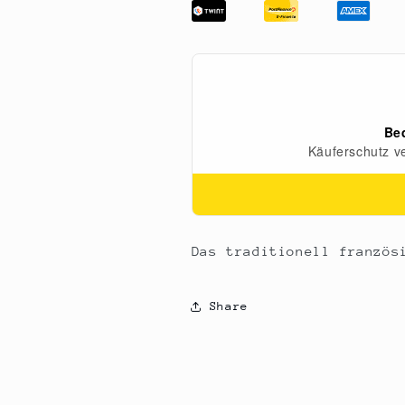
(Mandel-
(Mandel-
Baiser)
Baiser)
ca.
ca.
Ø
Ø
3,5cm
3,5cm
(70234),
(70234),
1,34
1,34
kg,
kg,
384
384
St
St
Das traditionell französ
Share