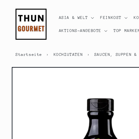
Direkt
zum
Inhalt
ASIA & WELT
FEINKOST
K
AKTIONS-ANGEBOTE
TOP MARKE
Startseite
›
KOCHZUTATEN
›
SAUCEN, SUPPEN &
Zu
Produktinformationen
springen