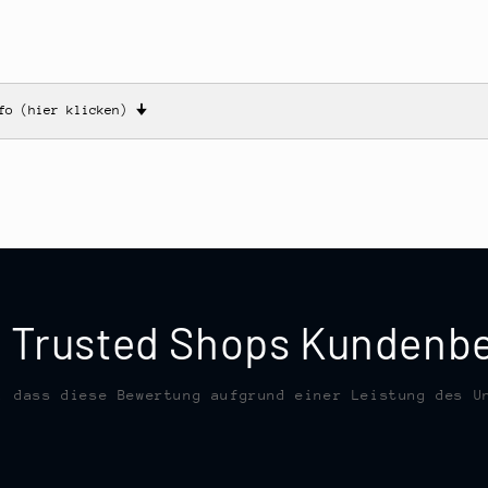
nfo (hier klicken)
🠋
te Trusted Shops Kunden
, dass diese Bewertung aufgrund einer Leistung des U