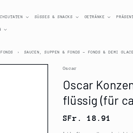
OCHZUTATEN
SÜSSES & SNACKS
GETRÄNKE
PRÄSEN
N
 FONDS
›
SAUCEN, SUPPEN & FONDS - FONDS & DEMI GLAC
Oscar
Oscar Konzen
flüssig (für c
Normaler
SFr. 18.91
Preis