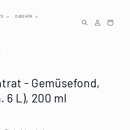
TE
ZUBEHÖR
Einloggen
Warenkorb
E
trat - Gemüsefond,
a. 6 L), 200 ml