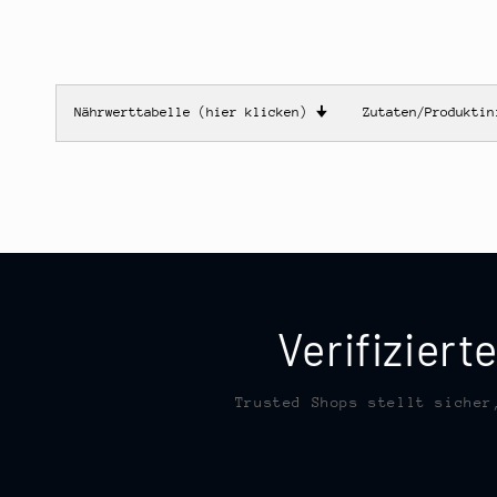
Nährwerttabelle (hier klicken)
🠋
Zutaten/Produkti
Verifizier
Trusted Shops stellt sicher