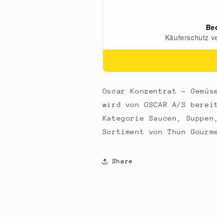
ca.
ca.
6
6
L),
L),
200
200
ml
ml
Oscar Konzentrat - Gemüs
wird von OSCAR A/S berei
Kategorie Saucen, Suppen
Sortiment von Thun Gourm
Share