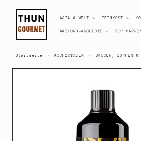
Direkt
zum
Inhalt
ASIA & WELT
FEINKOST
K
AKTIONS-ANGEBOTE
TOP MARKE
Startseite
›
KOCHZUTATEN
›
SAUCEN, SUPPEN &
Zu
Produktinformationen
springen