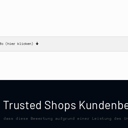
nfo (hier klicken)
🠋
te Trusted Shops Kunden
, dass diese Bewertung aufgrund einer Leistung des U