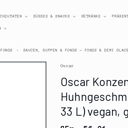
OCHZUTATEN
SÜSSES & SNACKS
GETRÄNKE
PRÄSEN
N
 FONDS
›
SAUCEN, SUPPEN & FONDS - FONDS & DEMI GLAC
Oscar
Oscar Konzen
Huhngeschmack
33 L) vegan, g
Normaler