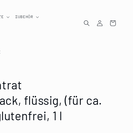
TE
ZUBEHÖR
Einloggen
Warenkorb
E
trat
, flüssig, (für ca.
lutenfrei, 1 l