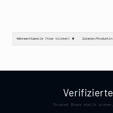
Nährwerttabelle (hier klicken)
🠋
Zutaten/Produkti
Verifizier
Trusted Shops stellt sicher