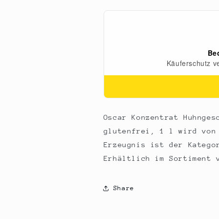
(für
(für
ca.
ca.
33
33
L)
L)
vegan,
vegan,
glutenfrei,
glutenfrei,
1
1
l
l
Oscar Konzentrat Huhnges
glutenfrei, 1 l wird von
Erzeugnis ist der Katego
Erhältlich im Sortiment 
Share