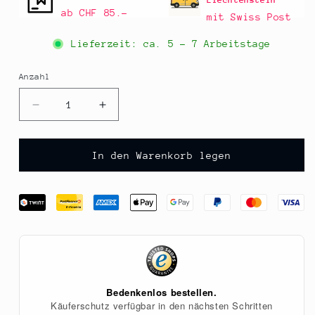
Liechtenstein
ab CHF 85.–
mit Swiss Post
Lieferzeit: ca.
5 - 7 Arbeitstage
Anzahl
Anzahl
Verringere
Erhöhe
die
die
Menge
Menge
für
für
In den Warenkorb legen
QimiQ
QimiQ
Tiramisu,
Tiramisu,
aufschlagbar,
aufschlagbar,
1
1
kg
kg