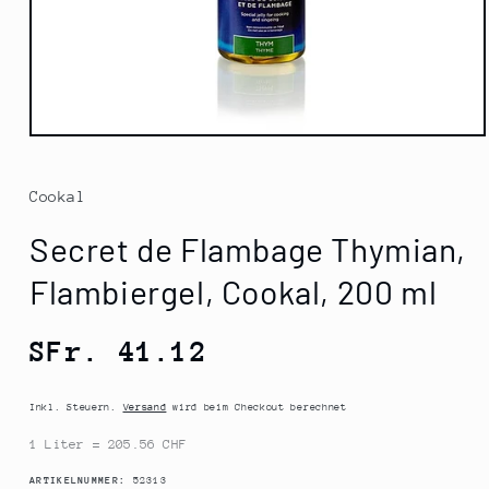
Medien
1
in
Modal
Cookal
öffnen
Secret de Flambage Thymian,
Flambiergel, Cookal, 200 ml
Normaler
SFr. 41.12
Preis
Inkl. Steuern.
Versand
wird beim Checkout berechnet
1 Liter = 205.56 CHF
SKU:
ARTIKELNUMMER:
52313