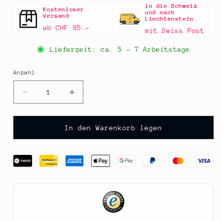
in die Schweiz
Kostenloser
und nach
Versand
Liechtenstein
ab CHF 85.–
mit Swiss Post
Lieferzeit: ca.
5 - 7 Arbeitstage
Anzahl
Anzahl
Verringere
Erhöhe
die
die
Menge
Menge
für
für
In den Warenkorb legen
Secret
Secret
de
de
Flambage
Flambage
Thymian,
Thymian,
Flambiergel,
Flambiergel,
Cookal,
Cookal,
200
200
ml
ml