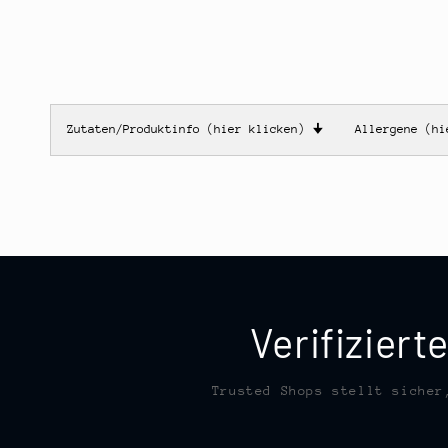
Zutaten/Produktinfo (hier klicken)
🠋
Allergene (h
Verifizier
Trusted Shops stellt sicher