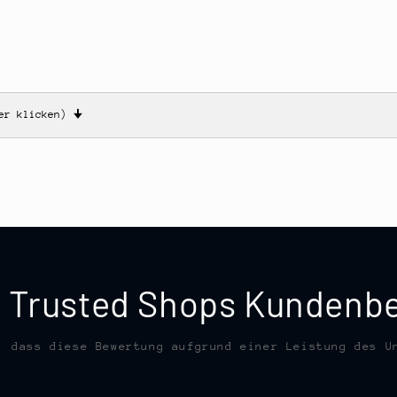
ier klicken)
🠋
te Trusted Shops Kunden
, dass diese Bewertung aufgrund einer Leistung des U