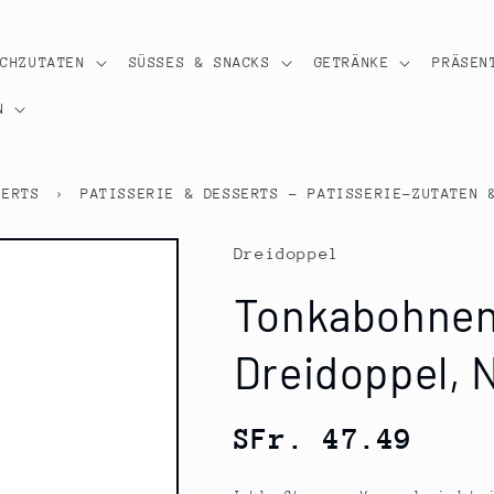
OCHZUTATEN
SÜSSES & SNACKS
GETRÄNKE
PRÄSEN
N
SERTS
›
PATISSERIE & DESSERTS - PATISSERIE-ZUTATEN 
Dreidoppel
Tonkabohne
Dreidoppel, N
Normaler
SFr. 47.49
Preis