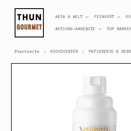
Direkt
zum
Inhalt
ASIA & WELT
FEINKOST
K
AKTIONS-ANGEBOTE
TOP MARKE
Startseite
›
KOCHZUTATEN
›
PATISSERIE & DES
Zu
Produktinformationen
springen