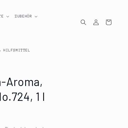
TE
ZUBEHÖR
Einloggen
Warenkorb
& HILFSMITTEL
n-Aroma,
o.724, 1 l